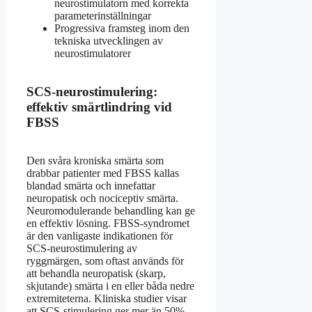
neurostimulatorn med korrekta
parameterinställningar
Progressiva framsteg inom den
tekniska utvecklingen av
neurostimulatorer
SCS-neurostimulering:
effektiv smärtlindring vid
FBSS
Den svåra kroniska smärta som
drabbar patienter med FBSS kallas
blandad smärta och innefattar
neuropatisk och nociceptiv smärta.
Neuromodulerande behandling kan ge
en effektiv lösning. FBSS-syndromet
är den vanligaste indikationen för
SCS-neurostimulering av
ryggmärgen, som oftast används för
att behandla neuropatisk (skarp,
skjutande) smärta i en eller båda nedre
extremiteterna. Kliniska studier visar
att SCS-stimulering ger mer än 50%