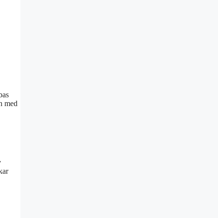
bas
och med
v
kar