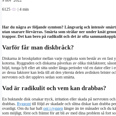
9
nov 2022
6125
| 4 min
Har du några av följande symtom? Långvarig och intensiv smärta
utan snarare förvärras. Smärta som strålar ner under knät genom be
trappor. Det kan bero på radikulit och det är ofta sammankoppl
Varför får man diskbråck?
Diskarna är broskplattor mellan varje ryggkota som består av en fast 
kotorna. Ryggraden och diskarna påverkas av olika riskfaktorer, såsom
böjd, tunga lyft eller att sitta under långa perioder vid en dator eller 
av dessa faktorer kan leda till att den yttersta delen avdisken brister oc
nervroten och det upplevs sedan som smärta.
Vad är radikulit och vem kan drabbas?
En buktande disk orsakar tryck, irritation eller skada på nervroten och 
drabbas.
Ryggont
till följd av skadade och slitna diskar kan drabba pe
ovanligt. Om du har haft
ont i ryggen
längre än tre månader och du kän
som möjligt, först och främst för att bli av med dina problem så fort s