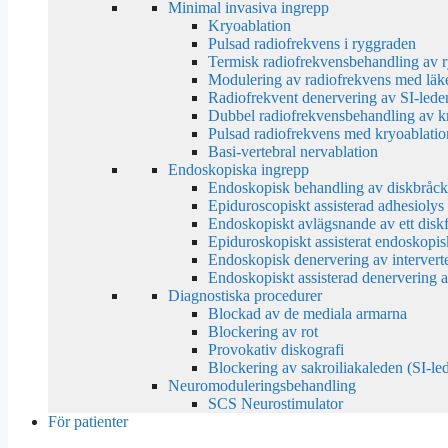
Minimal invasiva ingrepp
Kryoablation
Pulsad radiofrekvens i ryggraden
Termisk radiofrekvensbehandling av 
Modulering av radiofrekvens med läke
Radiofrekvent denervering av SI-lede
Dubbel radiofrekvensbehandling av k
Pulsad radiofrekvens med kryoablatio
Basi-vertebral nervablation
Endoskopiska ingrepp
Endoskopisk behandling av diskbråck
Epiduroscopiskt assisterad adhesiolys
Endoskopiskt avlägsnande av ett disk
Epiduroskopiskt assisterat endoskopis
Endoskopisk denervering av interverte
Endoskopiskt assisterad denervering a
Diagnostiska procedurer
Blockad av de mediala armarna
Blockering av rot
Provokativ diskografi
Blockering av sakroiliakaleden (SI-le
Neuromoduleringsbehandling
SCS Neurostimulator
För patienter