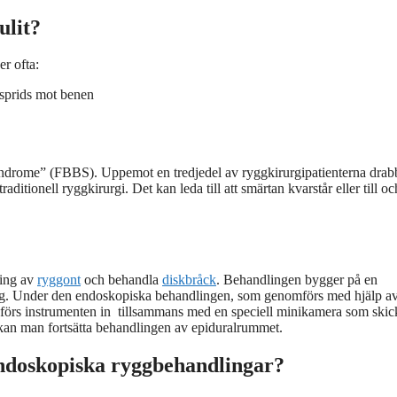
ulit?
er ofta:
 sprids mot benen
y syndrome” (FBBS). Uppemot en tredjedel av ryggkirurgipatienterna drab
traditionell ryggkirurgi. Det kan leda till att smärtan kvarstår eller till 
ring av
ryggont
och behandla
diskbråck
. Behandlingen bygger på en
ing. Under den endoskopiska behandlingen, som genomförs med hjälp a
är förs instrumenten in tillsammans med en speciell minikamera som skic
s kan man fortsätta behandlingen av epiduralrummet.
endoskopiska ryggbehandlingar?