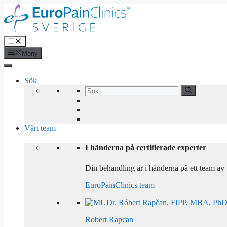
Hoppa
till
innehåll
Meny
Meny
Sök
Search
for:
Vårt team
I händerna på certifierade experter
Din behandling är i händerna på ett team av 
EuroPainClinics team
Robert Rapcan