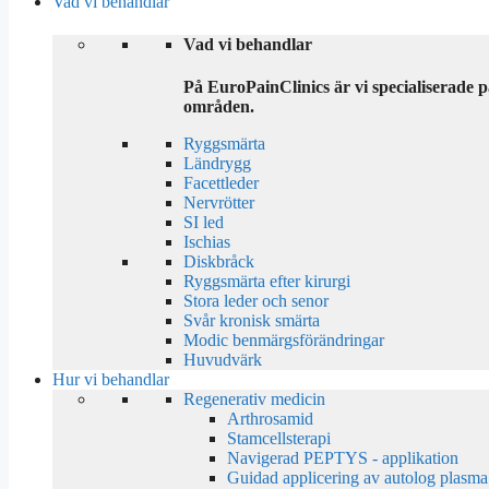
Vad vi behandlar
Vad vi behandlar
På EuroPainClinics är vi specialiserade
områden.
Ryggsmärta
Ländrygg
Facettleder
Nervrötter
SI led
Ischias
Diskbråck
Ryggsmärta efter kirurgi
Stora leder och senor
Svår kronisk smärta
Modic benmärgsförändringar
Huvudvärk
Hur vi behandlar
Regenerativ medicin
Arthrosamid
Stamcellsterapi
Navigerad PEPTYS - applikation
Guidad applicering av autolog plasma