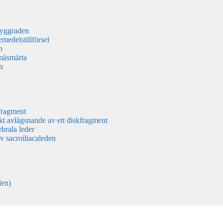
ryggraden
medelstillförsel
n
näsmärta
n
fragment
kt avlägsnande av ett diskfragment
brala leder
v sacroiliacaleden
den)