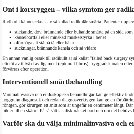
Ont i korsryggen – vilka symtom ger radik
Radikulit kännetecknas av så kallad radikulär smärta. Patienter upplev
stickande, dov, brännande eller bultande smärta på en sida som
känselbortfall eller minskad muskelstyrka i benet
oförmåga att stå på tå eller hälar
stickningar, brännande känsla och så vidare
En annan vanlig orsak till radikulit är så kallat ”failed back surger
efteråt av tillväxt av ligament (epidural fibros) i ryggradskanalen efter 
förvärras efter operation.
Interventionell smärtbehandling
Minimalinvasiva och endoskopiska behandlingar kan ge effektiv lind
noggrann diagnostik och redan diagnosverktygen kan ge en förbättr
röntgen, gör kirurgen ett snitt som är ungefär en centimeter långt. D
bilder till en skärm. På så sätt tas diskbråcket bort och om det behöv
Varför ska du välja minimalinvasiva och 