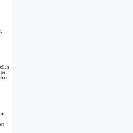
r,
ellan
ler
ch en
som
art