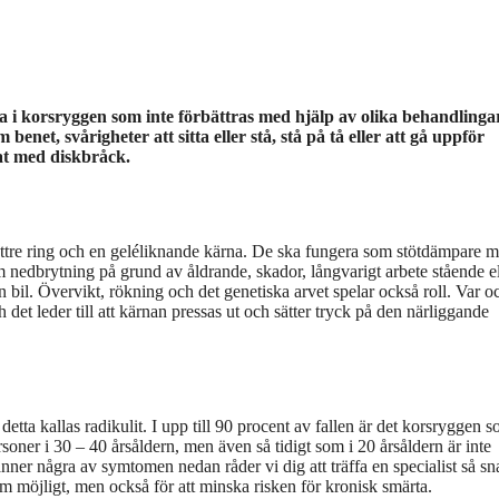
 i korsryggen som inte förbättras med hjälp av olika behandlinga
net, svårigheter att sitta eller stå, stå på tå eller att gå uppför
at med diskbråck.
yttre ring och en geléliknande kärna. De ska fungera som stötdämpare m
 nedbrytning på grund av åldrande, skador, långvarigt arbete stående el
i en bil. Övervikt, rökning och det genetiska arvet spelar också roll. Var o
h det leder till att kärnan pressas ut och sätter tryck på den närliggande
detta kallas radikulit. I upp till 90 procent av fallen är det korsryggen 
rsoner i 30 – 40 årsåldern, men även så tidigt som i 20 årsåldern är inte
ner några av symtomen nedan råder vi dig att träffa en specialist så sn
om möjligt, men också för att minska risken för kronisk smärta.