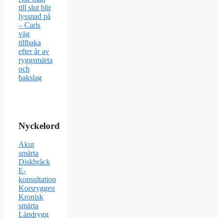
till slut blir
lyssnad på
– Carls
väg
tillbaka
efter år av
ryggsmärta
och
bakslag
Nyckelord
Akut
smärta
Diskbråck
E-
konsultation
Korsryggen
Kronisk
smärta
Ländrygg