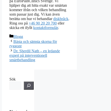
på EuroPainClinics Sverige. Vi
hjälper dig att hitta exakt var smärtan
kommer ifrån och vilken behandling
som passar just dig. Vi kan även
berätta om hur vi behandlar
diskbråck
.
Ring oss på
+46 90 20 20 700
eller
skicka ett ifyllt
kontaktformulär
.
Kategorier
Blogg
Bästa och sämsta skorna för
ryggont
Dr. Sherdil Nath – en ledande
expert på interventionell
smärtbehandling
Sök