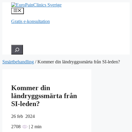
Hoppa
till
Meny
innehåll
Gratis e-konsultation
Hledat
Smärtbehandling
/
Kommer din ländryggssmärta från SI-leden?
Kommer din
ländryggssmärta från
SI-leden?
26
feb 2024
2708
| 2 min