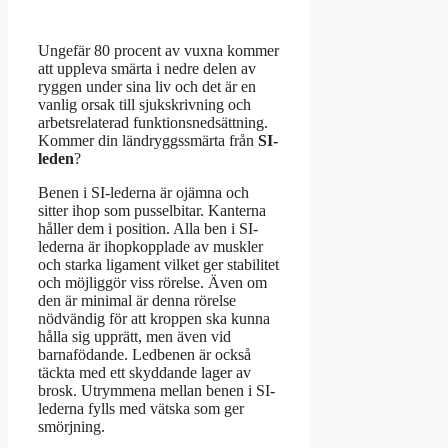
Ungefär 80 procent av vuxna kommer
att uppleva smärta i nedre delen av
ryggen under sina liv och det är en
vanlig orsak till sjukskrivning och
arbetsrelaterad funktionsnedsättning.
Kommer din ländryggssmärta från
SI-
leden
?
Benen i SI-lederna är ojämna och
sitter ihop som pusselbitar. Kanterna
håller dem i position. Alla ben i SI-
lederna är ihopkopplade av muskler
och starka ligament vilket ger stabilitet
och möjliggör viss rörelse. Även om
den är minimal är denna rörelse
nödvändig för att kroppen ska kunna
hålla sig upprätt, men även vid
barnafödande. Ledbenen är också
täckta med ett skyddande lager av
brosk. Utrymmena mellan benen i SI-
lederna fylls med vätska som ger
smörjning.