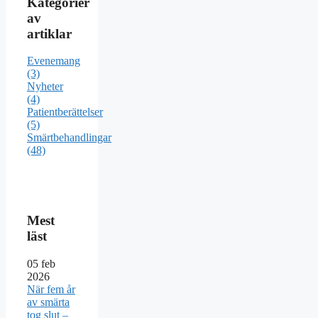
Kategorier
av
artiklar
Evenemang
(3)
Nyheter
(4)
Patientberättelser
(5)
Smärtbehandlingar
(48)
Mest
läst
05
feb
2026
När fem år
av smärta
tog slut –