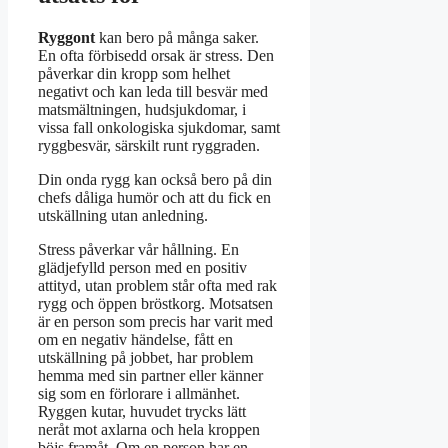
Ryggont
kan bero på många saker.
En ofta förbisedd orsak är stress. Den
påverkar din kropp som helhet
negativt och kan leda till besvär med
matsmältningen, hudsjukdomar, i
vissa fall onkologiska sjukdomar, samt
ryggbesvär, särskilt runt ryggraden.
Din onda rygg kan också bero på din
chefs dåliga humör och att du fick en
utskällning utan anledning.
Stress påverkar vår hållning. En
glädjefylld person med en positiv
attityd, utan problem står ofta med rak
rygg och öppen bröstkorg. Motsatsen
är en person som precis har varit med
om en negativ händelse, fått en
utskällning på jobbet, har problem
hemma med sin partner eller känner
sig som en förlorare i allmänhet.
Ryggen kutar, huvudet trycks lätt
neråt mot axlarna och hela kroppen
böjs framåt. Om en person har en