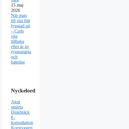
15
maj
2026
När man
till slut blir
lyssnad på
– Carls
väg
tillbaka
efter år av
ryggsmärta
och
bakslag
Nyckelord
Akut
smärta
Diskbråck
E-
konsultation
Korsryggen