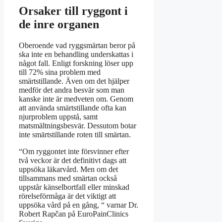
Orsaker till ryggont i
de inre organen
Oberoende vad ryggsmärtan beror på
ska inte en behandling underskattas i
något fall. Enligt forskning löser upp
till 72% sina problem med
smärtstillande. Även om det hjälper
medför det andra besvär som man
kanske inte är medveten om. Genom
att använda smärtstillande ofta kan
njurproblem uppstå, samt
matsmältningsbesvär. Dessutom botar
inte smärtstillande roten till smärtan.
“Om ryggontet inte försvinner efter
två veckor är det definitivt dags att
uppsöka läkarvård. Men om det
tillsammans med smärtan också
uppstår känselbortfall eller minskad
rörelseförmåga är det viktigt att
uppsöka vård på en gång, “ varnar Dr.
Robert Rapčan på EuroPainClinics