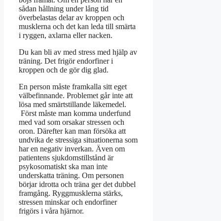
sådan hållning under lång tid
överbelastas delar av kroppen och
musklerna och det kan leda till smärta
i ryggen, axlarna eller nacken.
Du kan bli av med stress med hjälp av
träning. Det frigör endorfiner i
kroppen och de gör dig glad.
En person måste framkalla sitt eget
välbefinnande. Problemet går inte att
lösa med smärtstillande läkemedel.
Först måste man komma underfund
med vad som orsakar stressen och
oron. Därefter kan man försöka att
undvika de stressiga situationerna som
har en negativ inverkan. Även om
patientens sjukdomstillstånd är
psykosomatiskt ska man inte
underskatta träning. Om personen
börjar idrotta och träna ger det dubbel
framgång. Ryggmusklerna stärks,
stressen minskar och endorfiner
frigörs i våra hjärnor.