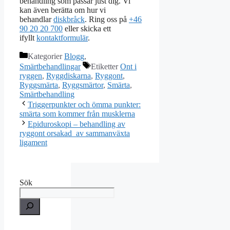
behandling som passar just dig. Vi
kan även berätta om hur vi
behandlar
diskbråck
. Ring oss på
+46
90 20 20 700
eller skicka ett
ifyllt
kontaktformulär
.
Kategorier
Blogg
,
Smärtbehandlingar
Etiketter
Ont i
ryggen
,
Ryggdiskarna
,
Ryggont
,
Ryggsmärta
,
Ryggsmärtor
,
Smärta
,
Smärtbehandling
Triggerpunkter och ömma punkter:
smärta som kommer från musklerna
Epiduroskopi – behandling av
ryggont orsakad av sammanväxta
ligament
Sök