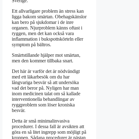
Sverige.
Ett allvarligare problem än stress kan
ligga bakom smärtan. Obehagskänslor
kan bero på sjukdomar i de inre
organen. Njurproblem känns oftast i
ryggen, men det kan också vara
inflammation i bukspottskörteln eller
symptom på bältros.
Smärtstillande hjälper mot smärtan,
men den kommer tillbaka snart.
Det här är varför det är nödvändigt
med ett läkarbesök om du har
långvariga besvär så att undersöka
vad det beror på. Nyligen har man
inom medicinen talat om så kallade
interventionella behandlingar av
ryggproblem som löser kroniska
besvär.
Detta är små minimalinvasiva
procedurer. I dessa fall är avsikten att
göra en så litet ingrepp som möjligt på
kroppen. Sådana procedurer är nästan